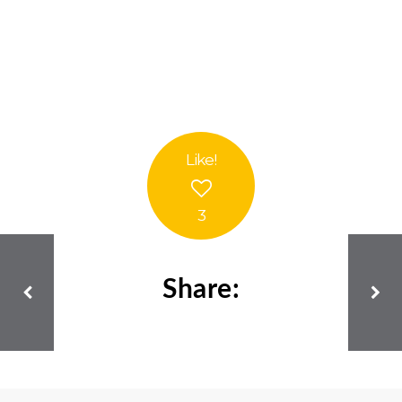
Like
!
3
Share: