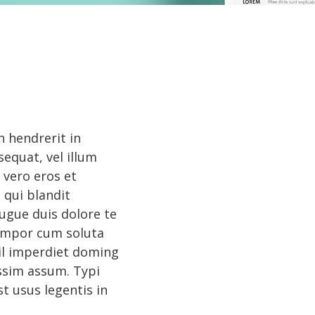
n hendrerit in
sequat, vel illum
t vero eros et
 qui blandit
augue duis dolore te
 tempor cum soluta
il imperdiet doming
ssim assum. Typi
t usus legentis in