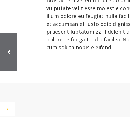
Duis autem vel eum iriure dolor i
vulputate velit esse molestie con
illum dolore eu feugiat nulla facil
et accumsan et iusto odio dignis
praesent luptatum zzril delenit 
dolore te feugait nulla facilisi. 
cum soluta nobis eleifend