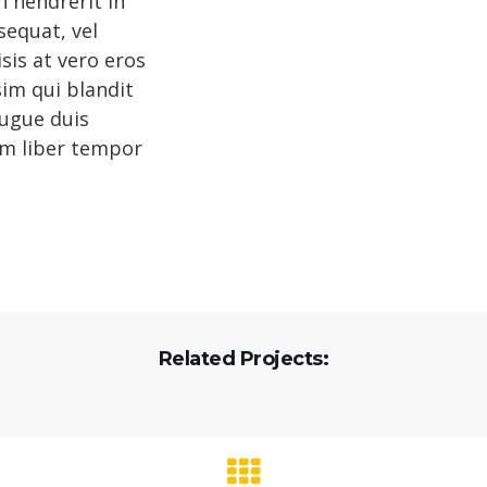
n hendrerit in
sequat, vel
isis at vero eros
sim qui blandit
augue duis
Nam liber tempor
Related Projects: