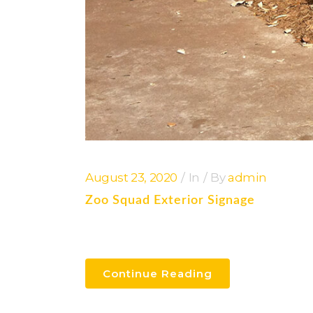
August 23, 2020
In
By
admin
Zoo Squad Exterior Signage
Continue Reading