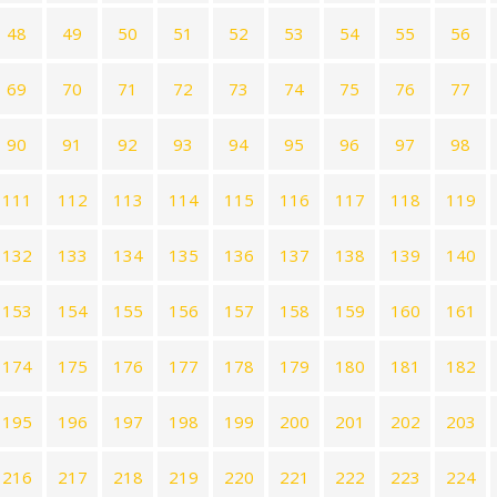
48
49
50
51
52
53
54
55
56
69
70
71
72
73
74
75
76
77
90
91
92
93
94
95
96
97
98
111
112
113
114
115
116
117
118
119
132
133
134
135
136
137
138
139
140
153
154
155
156
157
158
159
160
161
174
175
176
177
178
179
180
181
182
195
196
197
198
199
200
201
202
203
216
217
218
219
220
221
222
223
224