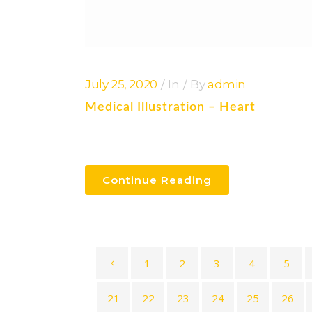
July 25, 2020
In
By
admin
Medical Illustration – Heart
Continue Reading
1
2
3
4
5
21
22
23
24
25
26