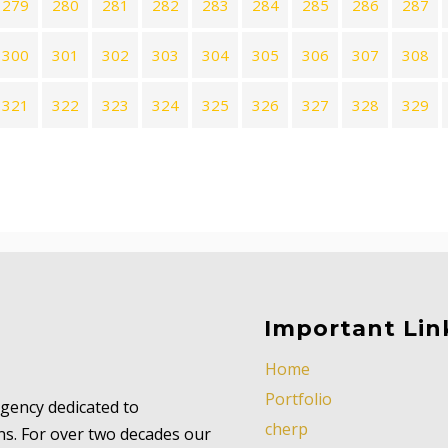
279
280
281
282
283
284
285
286
287
300
301
302
303
304
305
306
307
308
321
322
323
324
325
326
327
328
329
Important Lin
Home
Portfolio
 agency dedicated to
cherp
ns. For over two decades our