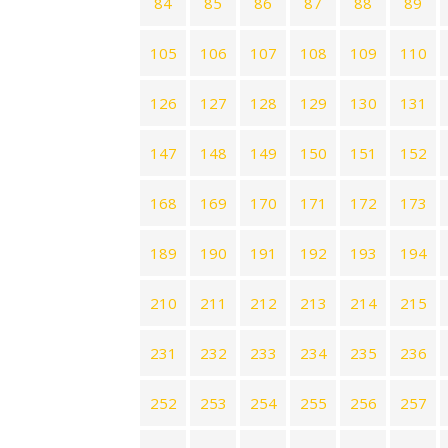
84
85
86
87
88
89
105
106
107
108
109
110
126
127
128
129
130
131
147
148
149
150
151
152
168
169
170
171
172
173
189
190
191
192
193
194
210
211
212
213
214
215
231
232
233
234
235
236
252
253
254
255
256
257