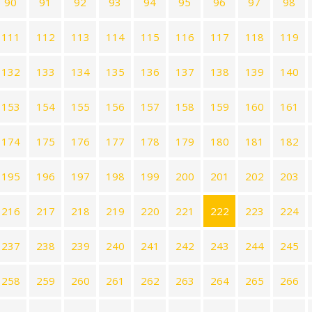
90
91
92
93
94
95
96
97
98
111
112
113
114
115
116
117
118
119
132
133
134
135
136
137
138
139
140
153
154
155
156
157
158
159
160
161
174
175
176
177
178
179
180
181
182
195
196
197
198
199
200
201
202
203
216
217
218
219
220
221
222
223
224
237
238
239
240
241
242
243
244
245
258
259
260
261
262
263
264
265
266