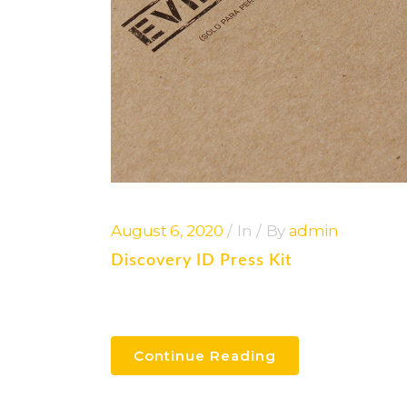
August 6, 2020
In
By
admin
Discovery ID Press Kit
Continue Reading