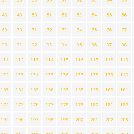
48
49
50
51
52
53
54
55
56
69
70
71
72
73
74
75
76
77
90
91
92
93
94
95
96
97
98
111
112
113
114
115
116
117
118
119
132
133
134
135
136
137
138
139
140
153
154
155
156
157
158
159
160
161
174
175
176
177
178
179
180
181
182
195
196
197
198
199
200
201
202
203