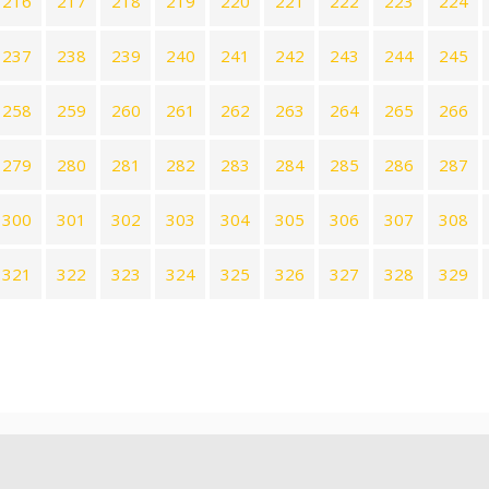
216
217
218
219
220
221
222
223
224
237
238
239
240
241
242
243
244
245
258
259
260
261
262
263
264
265
266
279
280
281
282
283
284
285
286
287
300
301
302
303
304
305
306
307
308
321
322
323
324
325
326
327
328
329