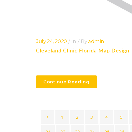
July 24, 2020
In
By
admin
Cleveland Clinic Florida Map Design
Continue Reading
1
2
3
4
5
21
22
23
24
25
26