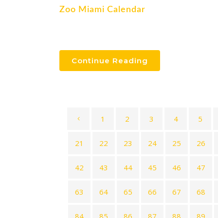
Zoo Miami Calendar
Continue Reading
1
2
3
4
5
21
22
23
24
25
26
42
43
44
45
46
47
63
64
65
66
67
68
84
85
86
87
88
89