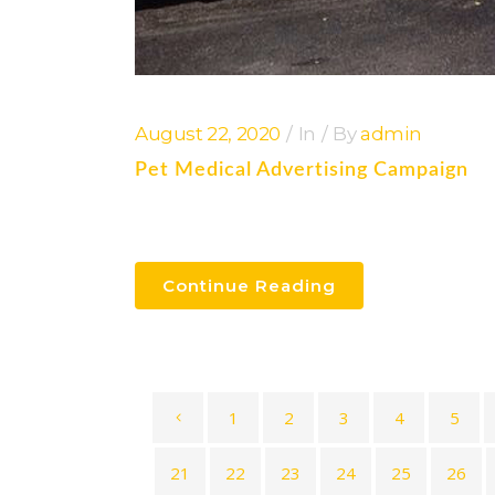
August 22, 2020
In
By
admin
Pet Medical Advertising Campaign
Continue Reading
1
2
3
4
5
21
22
23
24
25
26