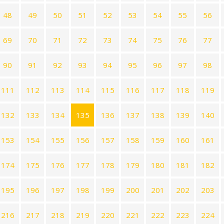
48
49
50
51
52
53
54
55
56
69
70
71
72
73
74
75
76
77
90
91
92
93
94
95
96
97
98
111
112
113
114
115
116
117
118
119
132
133
134
135
136
137
138
139
140
153
154
155
156
157
158
159
160
161
174
175
176
177
178
179
180
181
182
195
196
197
198
199
200
201
202
203
216
217
218
219
220
221
222
223
224